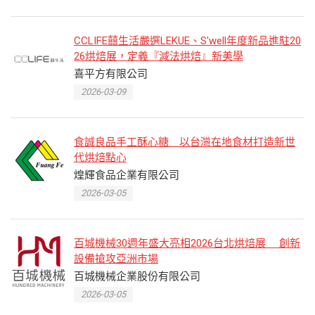
CCLIFE囍生活嚴選LEKUE、S'well年度新品進駐20
26烘焙展，定義『減法烘焙』新美學
喜平方有限公司
2026-03-09
食誠良品手工酥心糖 以台灣在地食材打造新世
代烘焙點心
煌輝食品企業有限公司
2026-03-05
百城機械30週年盛大亮相2026台北烘焙展 創新
設備搶攻亞洲市場
百城機械企業股份有限公司
2026-03-05