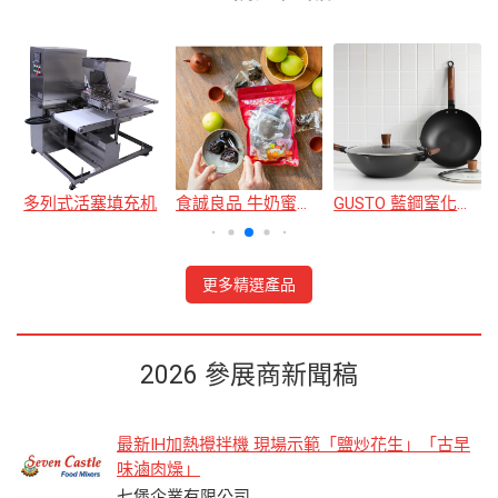
多列式活塞填充机
食誠良品 牛奶蜜棗果乾
GUSTO 藍鋼窒化炒鍋26cm(GUSTO3.0)
更多精選產品
2026 參展商新聞稿
最新IH加熱攪拌機 現場示範「鹽炒花生」「古早
味滷肉燥」
七堡企業有限公司