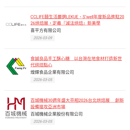
CCLIFE囍生活嚴選LEKUE、S'well年度新品進駐20
26烘焙展，定義『減法烘焙』新美學
喜平方有限公司
2026-03-09
食誠良品手工酥心糖 以台灣在地食材打造新世
代烘焙點心
煌輝食品企業有限公司
2026-03-05
百城機械30週年盛大亮相2026台北烘焙展 創新
設備搶攻亞洲市場
百城機械企業股份有限公司
2026-03-05