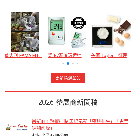
義大利 FAMA Elite Pro 商用蔬菜處理機 (保固) 304不鏽鋼 切菜機 刨絲機 切丁 餐廳 中央廚房
溫度/濕度環境連續監測記錄儀
美國 Taylor - 料理電子秤(15kg)
更多精選產品
2026 參展商新聞稿
最新IH加熱攪拌機 現場示範「鹽炒花生」「古早
味滷肉燥」
七堡企業有限公司