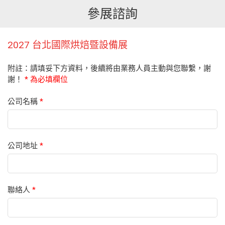
參展諮詢
2027 台北國際烘焙暨設備展
附註：請填妥下方資料，後續將由業務人員主動與您聯繫，謝
謝！
* 為必填欄位
公司名稱
*
公司地址
*
聯絡人
*