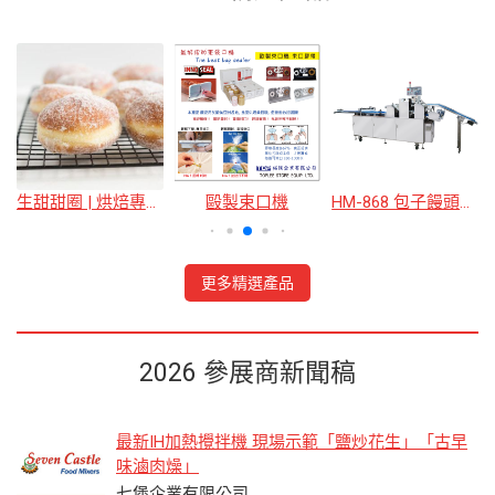
生甜甜圈 | 烘焙專用粉
毆製束口機
HM-868 包子饅頭、麵包、麵糰包餡成型機
更多精選產品
2026 參展商新聞稿
最新IH加熱攪拌機 現場示範「鹽炒花生」「古早
味滷肉燥」
七堡企業有限公司