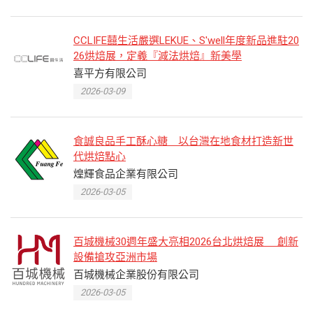
CCLIFE囍生活嚴選LEKUE、S'well年度新品進駐20
26烘焙展，定義『減法烘焙』新美學
喜平方有限公司
2026-03-09
食誠良品手工酥心糖 以台灣在地食材打造新世
代烘焙點心
煌輝食品企業有限公司
2026-03-05
百城機械30週年盛大亮相2026台北烘焙展 創新
設備搶攻亞洲市場
百城機械企業股份有限公司
2026-03-05