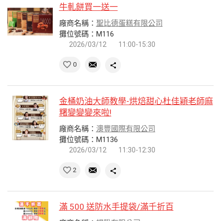
牛軋餅買一送一
廠商名稱：
聖比德蛋糕有限公司
攤位號碼：M116
2026/03/12
11:00-15:30
0
金桶奶油大師教學-烘焙甜心杜佳穎老師麻
糬變變變來啦!
廠商名稱：
澳豐國際有限公司
攤位號碼：M1136
2026/03/12
11:30-12:30
2
滿 500 送防水手提袋/滿千折百