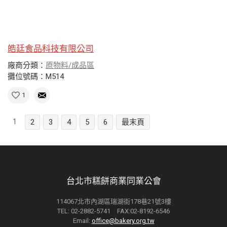
皓廷食品科技有限公司
廠商分類：
原物料/成品區
攤位號碼：M514
1
1
2
3
4
5
6
最末頁
台北市糕餅商業同業公會
114067北市內湖區瑞湖街178巷21號3樓
TEL: 02-2882-5741 FAX:02-8192-6546
Email:
office@bakery.org.tw