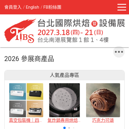
會員登入
English
FB粉絲團
2026 參展商產品
人氣產品專區
真空包裝機｜四款
氣炸鍋專用烘焙紙
巧克力可頌