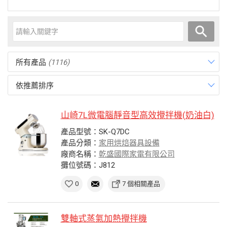
所有產品
(1116)
依推薦排序
山崎7L微電腦靜音型高效攪拌機(奶油白)
產品型號：SK-Q7DC
產品分類：
家用烘焙器具設備
廠商名稱：
乾盛國際家電有限公司
攤位號碼：J812
0
7 個相關產品
雙軸式蒸氣加熱攪拌機