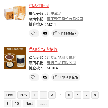
柑橘生吐司
產品分類：
烘焙成品
廠商名稱：
蘭田穀王股份有限公司
攤位號碼：M214
0
5 個相關產品
費娜朵特濃抹醬
產品分類：
烘焙原物料及食材
廠商名稱：
宏捷食品有限公司
攤位號碼：M1014
0
10 個相關產品
4
First
Prev
1
2
3
5
6
7
8
9
10
Next
Last