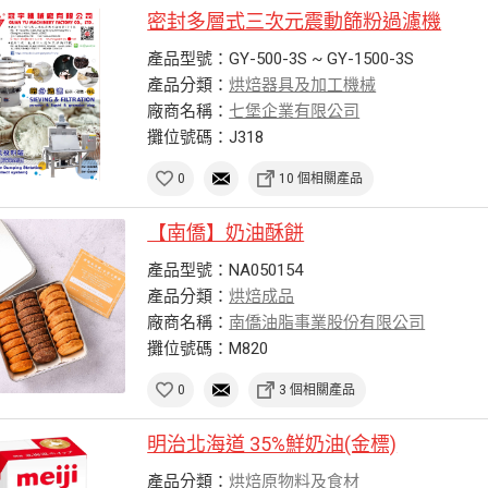
密封多層式三次元震動篩粉過濾機
產品型號：GY-500-3S ~ GY-1500-3S
產品分類：
烘焙器具及加工機械
廠商名稱：
七堡企業有限公司
攤位號碼：J318
0
10 個相關產品
【南僑】奶油酥餅
產品型號：NA050154
產品分類：
烘焙成品
廠商名稱：
南僑油脂事業股份有限公司
攤位號碼：M820
0
3 個相關產品
明治北海道 35%鮮奶油(金標)
產品分類：
烘焙原物料及食材