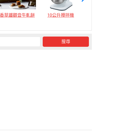
香草鐵觀音牛軋餅
10公升攪拌機
12公升攪拌機