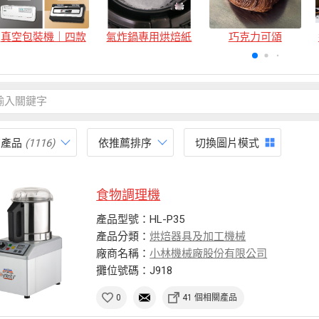
真空包裝機｜四款
氣炸鍋專用烘焙紙
巧克力可頌
有產品
(1116)
依推薦排序
切換圖片模式
食物調理機
產品型號：HL-P35
產品分類：
烘焙器具及加工機械
廠商名稱：
小林機械廠股份有限公司
攤位號碼：J918
0
41 個相關產品