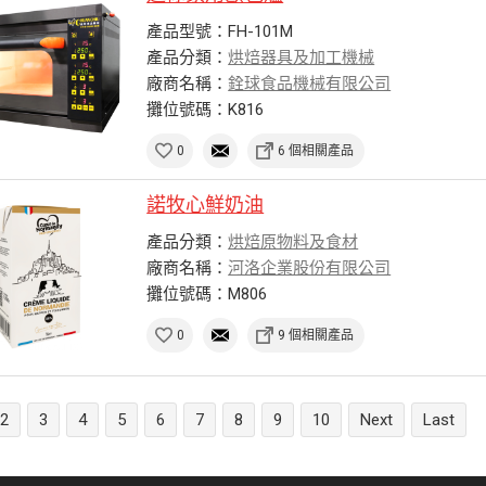
產品型號：FH-101M
產品分類：
烘焙器具及加工機械
廠商名稱：
銓球食品機械有限公司
攤位號碼：K816
0
6 個相關產品
諾牧心鮮奶油
產品分類：
烘焙原物料及食材
廠商名稱：
河洛企業股份有限公司
攤位號碼：M806
0
9 個相關產品
2
3
4
5
6
7
8
9
10
Next
Last