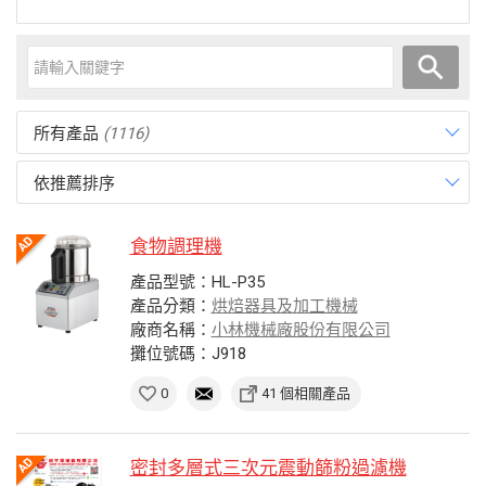
所有產品
(1116)
依推薦排序
食物調理機
產品型號：HL-P35
產品分類：
烘焙器具及加工機械
廠商名稱：
小林機械廠股份有限公司
攤位號碼：J918
0
41 個相關產品
密封多層式三次元震動篩粉過濾機