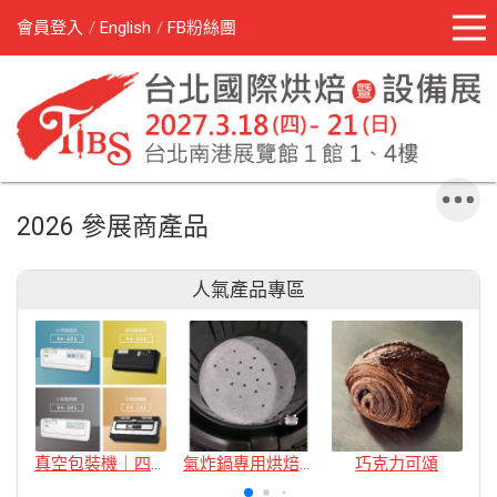
會員登入
English
FB粉絲團
2026 參展商產品
人氣產品專區
真空包裝機｜四款
氣炸鍋專用烘焙紙
巧克力可頌