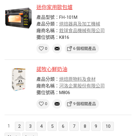
迷你家用歐包爐
產品型號：FH-101M
產品分類：
烘焙器具及加工機械
廠商名稱：
銓球食品機械有限公司
攤位號碼：K816
0
6 個相關產品
諾牧心鮮奶油
產品分類：
烘焙原物料及食材
廠商名稱：
河洛企業股份有限公司
攤位號碼：M806
0
9 個相關產品
1
2
3
4
5
6
7
8
9
10