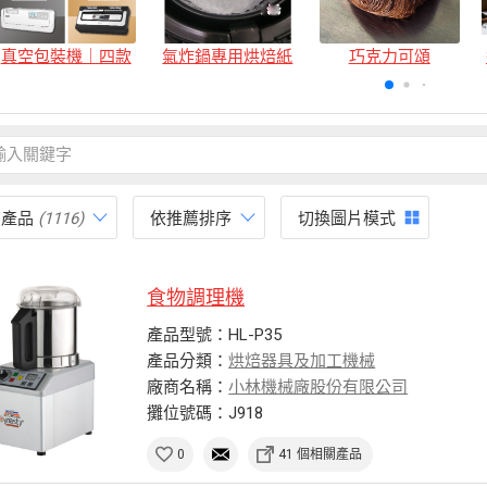
真空包裝機｜四款
氣炸鍋專用烘焙紙
巧克力可頌
有產品
(1116)
依推薦排序
切換圖片模式
食物調理機
產品型號：HL-P35
產品分類：
烘焙器具及加工機械
廠商名稱：
小林機械廠股份有限公司
攤位號碼：J918
0
41 個相關產品