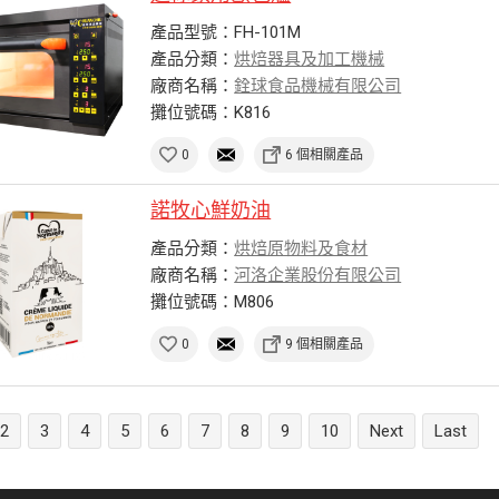
產品型號：FH-101M
產品分類：
烘焙器具及加工機械
廠商名稱：
銓球食品機械有限公司
攤位號碼：K816
0
6 個相關產品
諾牧心鮮奶油
產品分類：
烘焙原物料及食材
廠商名稱：
河洛企業股份有限公司
攤位號碼：M806
0
9 個相關產品
2
3
4
5
6
7
8
9
10
Next
Last