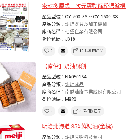
密封多層式三次元震動篩粉過濾機
產品型號：GY-500-3S ~ GY-1500-3S
產品分類：
烘焙器具及加工機械
廠商名稱：
七堡企業有限公司
攤位號碼：J318
0
10 個相關產品
【南僑】奶油酥餅
產品型號：NA050154
產品分類：
烘焙成品
廠商名稱：
南僑油脂事業股份有限公司
攤位號碼：M820
0
3 個相關產品
明治北海道 35%鮮奶油(金標)
產品分類：
烘焙原物料及食材