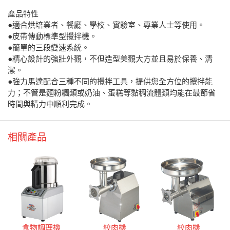
產品特性
●適合烘培業者、餐廳、學校、實驗室、專業人士等使用。
●皮帶傳動標準型攪拌機。
●簡單的三段變速系統。
●精心設計的強壯外觀，不但造型美觀大方並且易於保養、清
潔。
●強力馬達配合三種不同的攪拌工具，提供您全方位的攪拌能
力；不管是麵粉糰類或奶油、蛋糕等黏稠流體類均能在最節省
時間與精力中順利完成。
相關產品
食物調理機
絞肉機
絞肉機