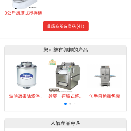
3公斤螺旋式攪拌機
此廠商所有產品 (41)
您可能有興趣的產品
波映蔬果除濾淨水器
銓麥｜連續式整形機
仿手自動抓包機
人氣產品專區