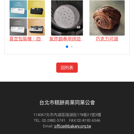
真空包裝機｜四款
氣炸鍋專用烘焙紙
巧克力可頌
回列表
台北市糕餅商業同業公會
114067北市內湖區瑞湖街178巷21號3樓
TEL: 02-2882-5741 FAX:02-8192-6546
Email:
office@bakery.org.tw