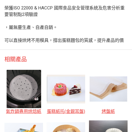
榮獲ISO 22000 & HACCP 國際食品安全管理系統及危害分析重
要管制點2項驗證
，屬無塵生產、自產自銷。
可以直接烘烤不用模具，撐出蛋糕麵包的質感，提升產品的價
相關產品
氣炸鍋專用烘焙紙
蛋糕紙托(金銀耳盤)
烤盤紙