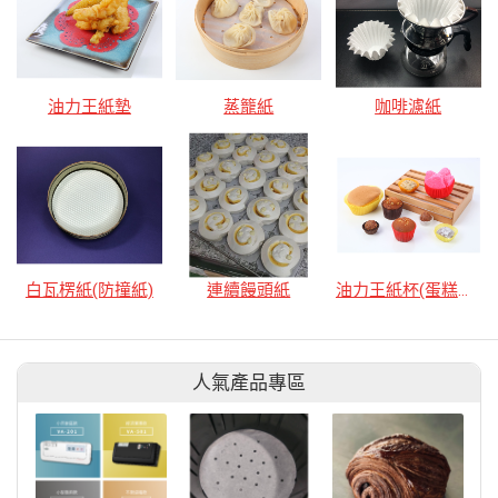
油力王紙墊
蒸籠紙
咖啡濾紙
白瓦楞紙(防撞紙)
連續饅頭紙
油力王紙杯(蛋糕紙杯)
人氣產品專區