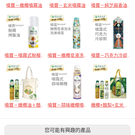
噴寶－橄欖噴霧油
噴寶－玄米噴霧油
噴寶－純芝麻香油噴霧油
噴寶－噴霧式脫模烤盤油
噴寶－橄欖皂液洗滌泡沫慕斯
噴寶－巧克力冷卻劑
噴寶－橄欖油＋酪梨油+多功能帆布束口袋
噴寶－蒜味橄欖噴霧油
橄欖+酪梨+玄米 噴霧油 禮盒組
您可能有興趣的產品