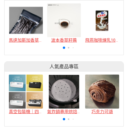
馬達加斯加香草莢 18cm 量多組
波本香草籽醬
飛燕咖啡煉乳10G隨身包
人氣產品專區
真空包裝機｜四款
氣炸鍋專用烘焙紙
巧克力可頌