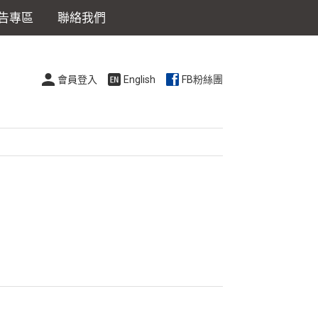
告專區
聯絡我們
會員登入
English
FB粉絲團