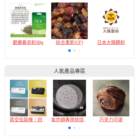
碧螺春茶粉50g
綜合果乾(CF)
日本大陽麵粉
人氣產品專區
真空包裝機｜四款
氣炸鍋專用烘焙紙
巧克力可頌