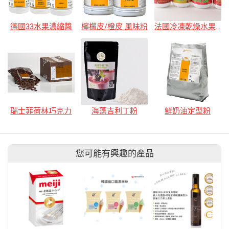
德國33水果濃縮醬
檸檬皮/橙皮 風味粉
法國冷凍乾燥水果粉
瑞士菲荷林巧克力
海藻吉利丁粉
鮮奶油定型粉
您可能有興趣的產品