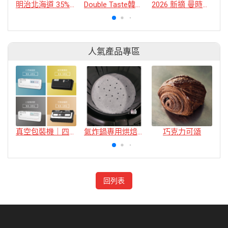
明治北海道 35%鮮奶油(金標)
Double Taste韓國霜淇淋粉(香草/哈密瓜/草莓)
2026 新摘 曼時產製者簽名款系列 橄欖油后 尊爵黑
人氣產品專區
真空包裝機｜四款
氣炸鍋專用烘焙紙
巧克力可頌
回列表