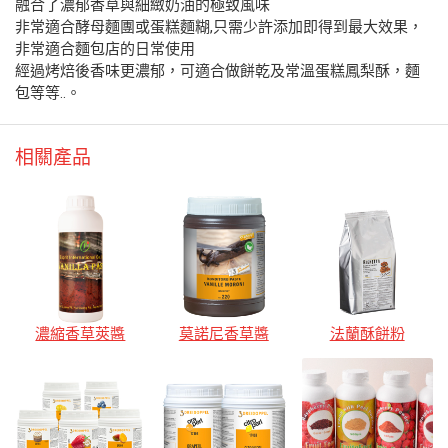
融合了濃郁香草與細緻奶油的極致風味
非常適合酵母麵團或蛋糕麵糊,只需少許添加即得到最大效果，
非常適合麵包店的日常使用
經過烤焙後香味更濃郁，可適合做餅乾及常溫蛋糕鳳梨酥，麵
包等等..。
相關產品
濃縮香草莢醬
莫諾尼香草醬
法蘭酥餅粉