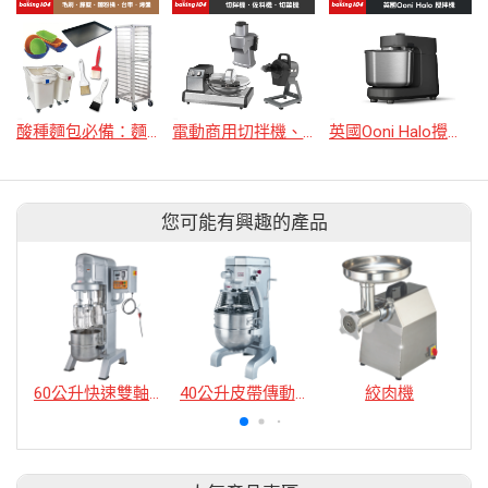
酸種麵包必備：麵粉桶+台車+烤盤+發酵籐籃+專業毛刷
電動商用切拌機、電動商用佐料機、電動商用切菜機
英國Ooni Halo攪拌機
您可能有興趣的產品
60公升快速雙軸式攪拌機
40公升皮帶傳動攪拌機
絞肉機