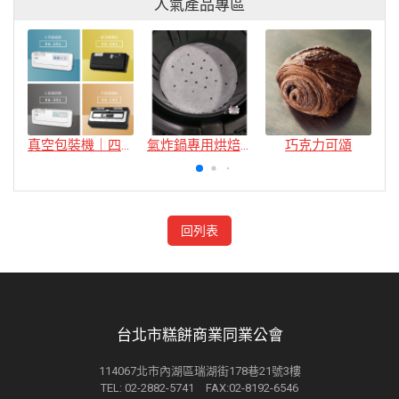
人氣產品專區
真空包裝機｜四款
氣炸鍋專用烘焙紙
巧克力可頌
回列表
台北市糕餅商業同業公會
114067北市內湖區瑞湖街178巷21號3樓
TEL: 02-2882-5741 FAX:02-8192-6546