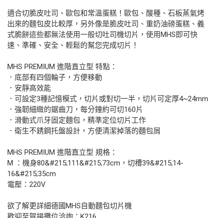
適合切脆皮吐司、歐包和常溫蛋糕！歐包、酸種、石板蒸氣烤
出來的麵包皮比較厚，另外像是脆皮吐司、重奶油磅蛋糕、義
式脆餅這些都無法使用一般切吐司機切片，使用MHS即可快
速、準確、安全、輕鬆的幫您完成切片！
MHS PREMIUM 進階直立型 特點：
．底部有四個輪子，方便移動
．安靜高效能
．可設定3種記憶模式，切片或對切一半，切片可定厚4~24mm
．強韌細緻的鋸齒刀，每分鐘約可切160片
．滑動式爪牙固定麵包，精準定位切片工作
．衛生不銹鋼托盤設計，方便清潔掉落的麵包屑
MHS PREMIUM 進階直立型 規格：
M ：機身80&#215;111&#215;73cm，切槽39&#215;14-
16&#215;35cm
電壓：220V
欲了解更詳細德國MHS自動麵包切片機
歡迎至賀揚攤位洽詢：K216