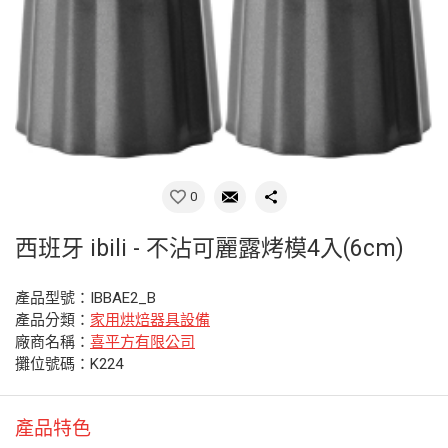
0
西班牙 ibili - 不沾可麗露烤模4入(6cm)
產品型號：IBBAE2_B
產品分類：
家用烘焙器具設備
廠商名稱：
喜平方有限公司
攤位號碼：K224
產品特色