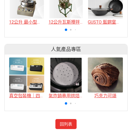
12公升 最小型卡士達攪拌機
12公升瓦斯攪拌機
GUSTO 藍鋼窒化炒鍋32cm(GUSTO3.0)
人氣產品專區
真空包裝機｜四款
氣炸鍋專用烘焙紙
巧克力可頌
回列表