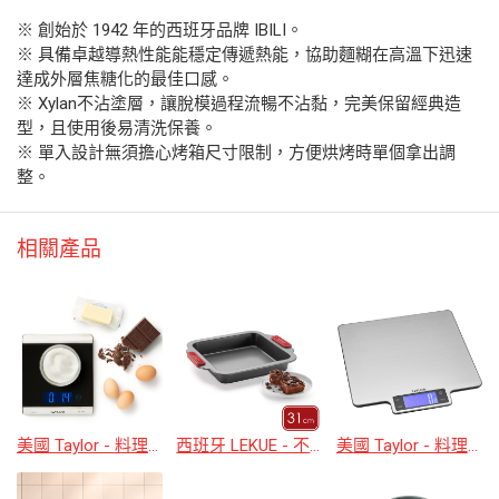
※ 創始於 1942 年的西班牙品牌 IBILI。
※ 具備卓越導熱性能能穩定傳遞熱能，協助麵糊在高溫下迅速
達成外層焦糖化的最佳口感。
※ Xylan不沾塗層，讓脫模過程流暢不沾黏，完美保留經典造
型，且使用後易清洗保養。
※ 單入設計無須擔心烤箱尺寸限制，方便烘烤時單個拿出調
整。
相關產品
美國 Taylor - 料理電子秤(15kg)
西班牙 LEKUE - 不沾方形深烤盤(31cm)
美國 Taylor - 料理電子秤(10kg)