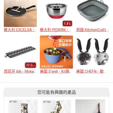
義大利 EXCELSA - 可麗餅不沾平底鍋+抹刀(24cm)
義大利 PEDRINI - Gadget止滑深型打蛋盆(1.5L)
英國 KitchenCraft - 氣炸鍋矽膠烤盤(方22cm)
西班牙 ibili - Moka 20格不沾迷你瑪德蓮烤模
美國 S'well - Kit醬料罐+防漏不鏽鋼沙拉碗(天空藍1.9L)
美國 CHEFN - 動動耳朵研磨罐2入
您可能有興趣的產品