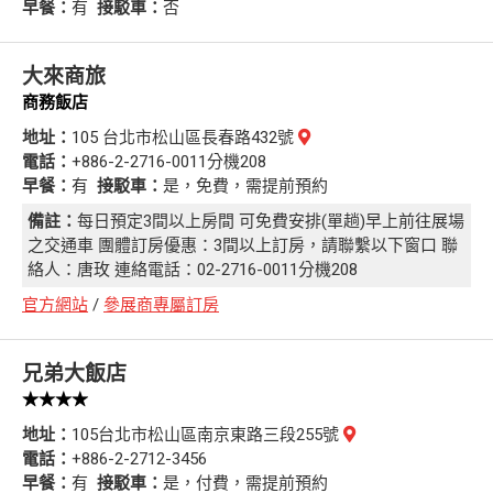
早餐：
有
接駁車：
否
大來商旅
商務飯店
地址：
105 台北市松山區長春路432號
電話：
+886-2-2716-0011分機208
早餐：
有
接駁車：
是，免費，需提前預約
備註：
每日預定3間以上房間 可免費安排(單趟)早上前往展場
之交通車 團體訂房優惠：3間以上訂房，請聯繫以下窗口 聯
絡人：唐玫 連絡電話：02-2716-0011分機208
官方網站
/
參展商專屬訂房
兄弟大飯店
★★★★
地址：
105台北市松山區南京東路三段255號
電話：
+886-2-2712-3456
早餐：
有
接駁車：
是，付費，需提前預約