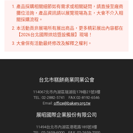
產品採購相關細節如有需求或相關疑問，請直接至廠商
攤位洽詢，產品資訊請以展覽現場為主，大會不介入相
關採購流程。
本活動頁非展場所有展出商品，更多精彩展出內容都在
【2026台北國際烘焙暨設備展】現場！
大會保有活動最終修改及解釋之權利。
台北市糕餅商業同業公會
114067北市內湖區瑞湖街178巷21號3樓
TEL: 02-2882-5741 FAX:02-8192-6546
Email:
office@bakery.org.tw
展昭國際企業股份有限公司
11494台北市內湖區港墘路185號3樓
TEL: 02-2659-6000 FAX: 02-2659-7000