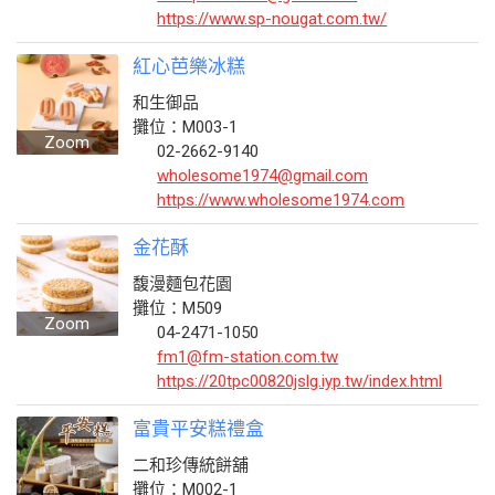
https://www.sp-nougat.com.tw/
紅心芭樂冰糕
和生御品
攤位：M003-1
Zoom
02-2662-9140
wholesome1974@gmail.com
https://www.wholesome1974.com
金花酥
馥漫麵包花園
攤位：M509
Zoom
04-2471-1050
fm1@fm-station.com.tw
https://20tpc00820jslg.iyp.tw/index.html
富貴平安糕禮盒
二和珍傳統餅舖
攤位：M002-1