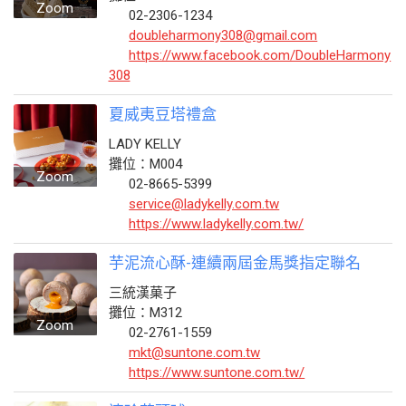
Zoom
02-2306-1234
doubleharmony308@gmail.com
https://www.facebook.com/DoubleHarmony
308
夏威夷豆塔禮盒
LADY KELLY
攤位：M004
Zoom
02-8665-5399
service@ladykelly.com.tw
https://www.ladykelly.com.tw/
芋泥流心酥-連續兩屆金馬獎指定聯名
三統漢菓子
攤位：M312
Zoom
02-2761-1559
mkt@suntone.com.tw
https://www.suntone.com.tw/