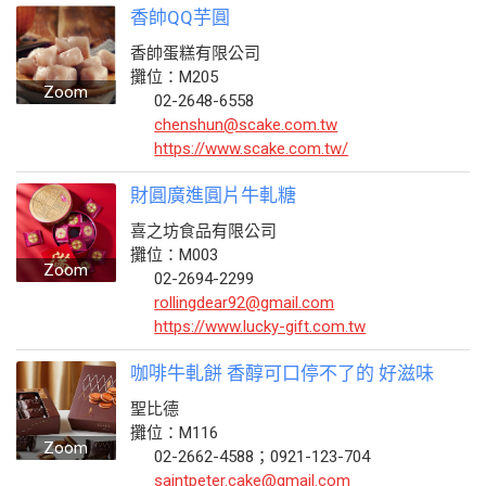
香帥QQ芋圓
香帥蛋糕有限公司
攤位：M205
Zoom
02-2648-6558
chenshun@scake.com.tw
https://www.scake.com.tw/
財圓廣進圓片牛軋糖
喜之坊食品有限公司
攤位：M003
Zoom
02-2694-2299
rollingdear92@gmail.com
https://www.lucky-gift.com.tw
咖啡牛軋餅 香醇可口停不了的 好滋味
聖比德
攤位：M116
Zoom
02-2662-4588；0921-123-704
saintpeter.cake@gmail.com