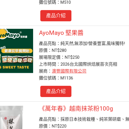
攤位號碼：M510
產品介紹
AyoMayo 堅果醬
產品亮點：純天然,無添加!營養豐富,風味獨特!
原價：NT$280
展場限定價：NT$250
上市時間：2026台北國際烘焙展首次亮相
展商：
澳豐國際有限公司
攤位號碼：M1136
產品介紹
《萬年春》越南抹茶粉100g
產品亮點：採原日本技術栽種、純茶葉研磨、
原價：NT$220