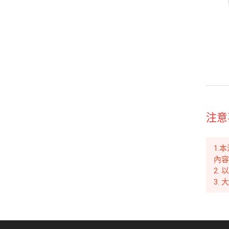
注意
1.
內
2.
3.