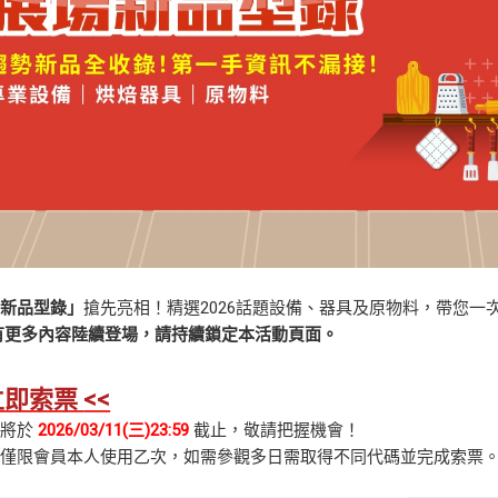
場新品型錄」
搶先亮相！精選2026話題設備、器具及原物料，帶您
有更多內容陸續登場，請持續鎖定本活動頁面。
立即索票
<<
票將於
2026/03/11(三)23:59
截止，敬請把握機會！
票僅限會員本人使用乙次，如需參觀多日需取得不同代碼並完成索票