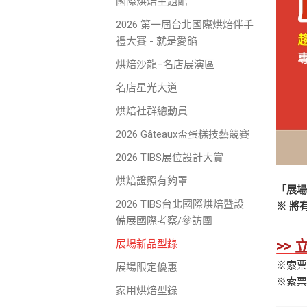
國際烘焙主題館
2026 第一屆台北國際烘焙伴手
禮大賽 - 就是愛餡
烘焙沙龍–名店展演區
名店星光大道
烘焙社群總動員
2026 Gâteaux盃蛋糕技藝競賽
2026 TIBS展位設計大賞
烘焙證照有夠罩
「展
2026 TIBS台北國際烘焙暨設
※ 將
備展國際考察/參訪團
>>
展場新品型錄
※索
展場限定優惠
※索
家用烘焙型錄