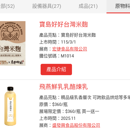
部(52)
設備器具(27)
成品(21)
原物料(
寶島好好台灣米麴
產品亮點：寶島好好台灣米麴
上市時間：115/3/1
展商：
宏捷食品有限公司
攤位號碼：M1014
產品介紹
飛燕鮮乳乳酪煉乳
產品亮點：精品級乳香層次 可跨飲品烘焙等多
原價：$360/瓶
展場限定價：$360/瓶 買一送一
上市時間：2025.11
展商：
盛發興食品股份有限公司