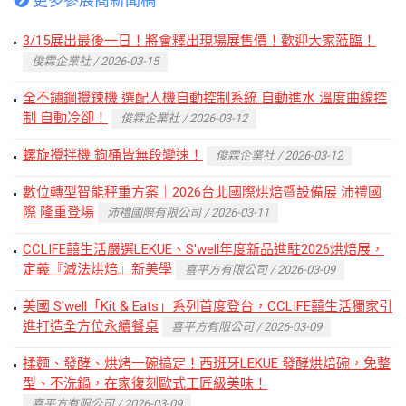
3/15展出最後一日！將會釋出現場展售價！歡迎大家蒞臨！
俊霖企業社 / 2026-03-15
全不鏽鋼攪鍊機 選配人機自動控制系統 自動進水 溫度曲線控
制 自動冷卻！
俊霖企業社 / 2026-03-12
螺旋攪拌機 鉤桶皆無段變速！
俊霖企業社 / 2026-03-12
數位轉型智能秤重方案｜2026台北國際烘焙暨設備展 沛禮國
際 隆重登場
沛禮國際有限公司 / 2026-03-11
CCLIFE囍生活嚴選LEKUE、S'well年度新品進駐2026烘焙展，
定義『減法烘焙』新美學
喜平方有限公司 / 2026-03-09
美國 S'well「Kit & Eats」系列首度登台，CCLIFE囍生活獨家引
進打造全方位永續餐桌
喜平方有限公司 / 2026-03-09
揉麵、發酵、烘烤一碗搞定！西班牙LEKUE 發酵烘焙碗，免整
型、不洗鍋，在家復刻歐式工匠級美味！
喜平方有限公司 / 2026-03-09