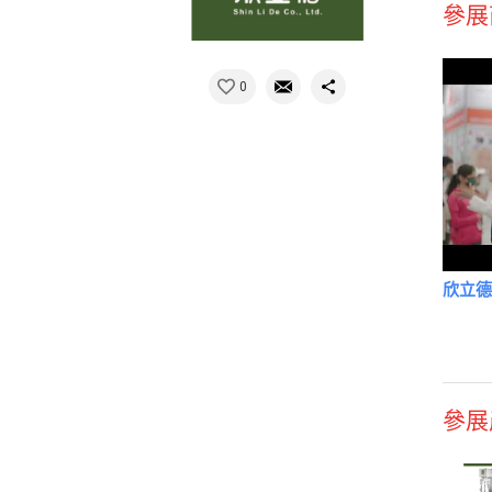
參展
0
欣立
參展