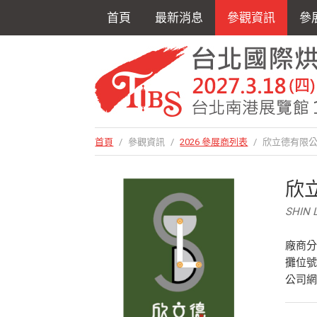
首頁
最新消息
參觀資訊
參
首頁
/
參觀資訊
/
2026 參展商列表
/
欣立德有限
欣
SHIN L
廠商
攤位號
公司