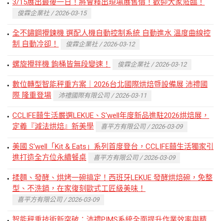
3/15展出最後一日！將會釋出現場展售價！歡迎大家蒞臨！
俊霖企業社 / 2026-03-15
全不鏽鋼攪鍊機 選配人機自動控制系統 自動進水 溫度曲線控
制 自動冷卻！
俊霖企業社 / 2026-03-12
螺旋攪拌機 鉤桶皆無段變速！
俊霖企業社 / 2026-03-12
數位轉型智能秤重方案｜2026台北國際烘焙暨設備展 沛禮國
際 隆重登場
沛禮國際有限公司 / 2026-03-11
CCLIFE囍生活嚴選LEKUE、S'well年度新品進駐2026烘焙展，
定義『減法烘焙』新美學
喜平方有限公司 / 2026-03-09
美國 S'well「Kit & Eats」系列首度登台，CCLIFE囍生活獨家引
進打造全方位永續餐桌
喜平方有限公司 / 2026-03-09
揉麵、發酵、烘烤一碗搞定！西班牙LEKUE 發酵烘焙碗，免整
型、不洗鍋，在家復刻歐式工匠級美味！
喜平方有限公司 / 2026-03-09
智能秤重技術新突破：沛禮PIMS系統全面提升作業效率與精