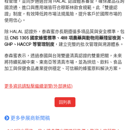
程管理，並同步通過台灣 HALAL 認證體系審查，確保產品在跨
國流通、進口與應用端皆符合穆斯林飲食規範。此「雙邊認
證」制度，有效降低跨市場法規風險，提升客戶於國際市場的
使用信心。
除 HALAL 認證外，泰森蜜亦長期遵循多項品質與安全標準，包
括
CNS 1305 國家蜂蜜標準、488 項農藥與動物用藥殘留檢測、
GHP、HACCP 等管理制度
，建立完整的批次管理與溯源體系。
泰森蜜表示，透過泰國與台灣雙邊清真認證的雙重把關，未來
將持續拓展中東、東南亞等清真市場，並為烘焙、飲料、食品
加工與保健食品產業提供穩定、可信賴的蜂蜜原料解決方案。
更多資訊請點擊繼續瀏覽(外部連結)
回列表
更多參展商新聞稿