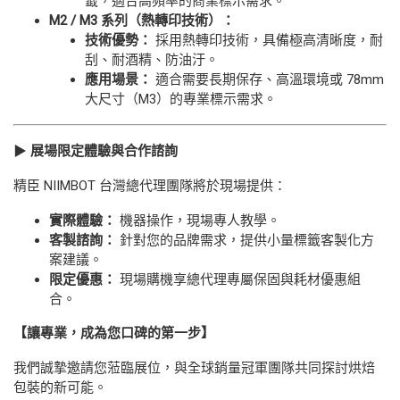
籤，適合高頻率的商業標示需求。
M2 / M3
系列（熱轉印技術）：
技術優勢：
採用熱轉印技術，具備極高清晰度，耐
刮、耐酒精、防油汙。
應用場景：
適合需要長期保存、高溫環境或 78mm
大尺寸（M3）的專業標示需求。
▶
展場限定體驗與合作諮詢
精臣 NIIMBOT 台灣總代理團隊將於現場提供：
實際體驗：
機器操作，現場專人教學。
客製諮詢：
針對您的品牌需求，提供小量標籤客製化方
案建議。
限定優惠：
現場購機享總代理專屬保固與耗材優惠組
合。
【讓專業，成為您口碑的第一步】
我們誠摯邀請您蒞臨展位，與全球銷量冠軍團隊共同探討烘焙
包裝的新可能。