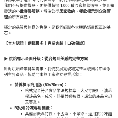
我們不只提供機器，更提供超過 1,000 種原廠標籤選擇，並具備
靈活的
小量客製服務
，解決您從
居家收納
、
餐飲標示
到
企業管
理
的所有痛點。
穩定的品質與無憂的售後，是我們蟬聯各大通路銷量冠軍的基
石。
【官方認證｜選擇最多｜專業客製｜口碑保證】
▶
烘焙標示全面升級：從合規到美感的完整方案
針對烘焙產業轉型需求，我們於展覽現場完整呈現圖片中全系
列主打產品，協助門市與工廠建立專業形象：
營養標示商用版 (50×70mm)：
格式完全符合食品業法規標準。大尺寸設計，清悉
標註品名、成分、熱量與過敏原，讓您的產品合規
又專業。
B
系列 冷凍專用標籤：
具備耐低溫特性，不脫落、不暈染。適用於冷凍麵