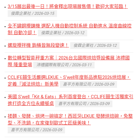
3/15展出最後一日！將會釋出現場展售價！歡迎大家蒞臨！
俊霖企業社 / 2026-03-15
全不鏽鋼攪鍊機 選配人機自動控制系統 自動進水 溫度曲線控
制 自動冷卻！
俊霖企業社 / 2026-03-12
螺旋攪拌機 鉤桶皆無段變速！
俊霖企業社 / 2026-03-12
數位轉型智能秤重方案｜2026台北國際烘焙暨設備展 沛禮國
際 隆重登場
沛禮國際有限公司 / 2026-03-11
CCLIFE囍生活嚴選LEKUE、S'well年度新品進駐2026烘焙展，
定義『減法烘焙』新美學
喜平方有限公司 / 2026-03-09
美國 S'well「Kit & Eats」系列首度登台，CCLIFE囍生活獨家引
進打造全方位永續餐桌
喜平方有限公司 / 2026-03-09
揉麵、發酵、烘烤一碗搞定！西班牙LEKUE 發酵烘焙碗，免整
型、不洗鍋，在家復刻歐式工匠級美味！
喜平方有限公司 / 2026-03-09