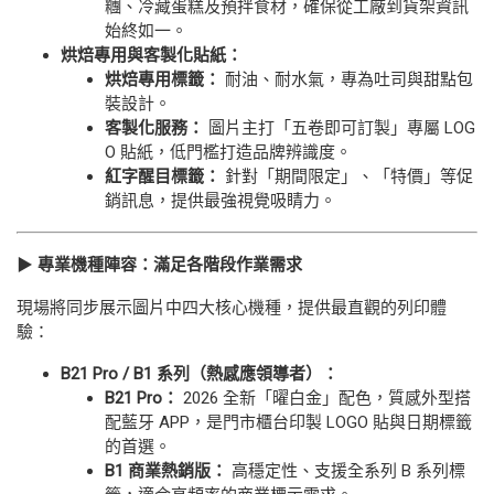
糰、冷藏蛋糕及預拌食材，確保從工廠到貨架資訊
始終如一。
烘焙專用與客製化貼紙：
烘焙專用標籤：
耐油、耐水氣，專為吐司與甜點包
裝設計。
客製化服務：
圖片主打「五卷即可訂製」專屬 LOG
O 貼紙，低門檻打造品牌辨識度。
紅字醒目標籤：
針對「期間限定」、「特價」等促
銷訊息，提供最強視覺吸睛力。
▶
專業機種陣容：滿足各階段作業需求
現場將同步展示圖片中四大核心機種，提供最直觀的列印體
驗：
B21 Pro / B1
系列（熱感應領導者）：
B21 Pro
：
2026 全新「曜白金」配色，質感外型搭
配藍牙 APP，是門市櫃台印製 LOGO 貼與日期標籤
的首選。
B1
商業熱銷版：
高穩定性、支援全系列 B 系列標