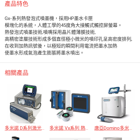
產品特色
Gx-系列熱發泡式噴墨機，採用HP墨水卡匣
模塊化的系統，人體工學的45度角大接觸式觸控屏螢幕。
熱發泡式噴墨技術,噴嘴採用晶片體薄膜技術,
高精密塗層技術形成多個直徑極小微米的噴印孔呈高密度排列,
在收到加熱訊號後，以極短的瞬間利用電流把墨水加熱
使墨水形成氣泡產生膨脹將墨水噴出。
相關產品
多米諾 D系列激光機
多米諾 Vx系列 熱轉印
唐亞Domino多米諾 Ax系列AX350I 小字體噴字機