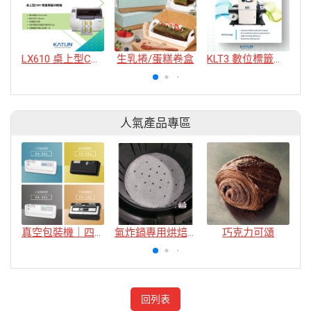
LX610 桌上型CMY 噴墨標籤印刷機
生乳捲/蛋糕卷盒
KLT3 數位標籤印刷機 卷對卷
人氣產品專區
真空包裝機｜四款
氣炸鍋專用烘焙紙
巧克力可頌
回列表