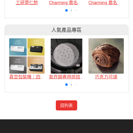
工研薏仁酢
Charming 喬名巧克力 『肉桂可可』單盒賣場區
Charming 喬名巧克力 『薑糖可可』單盒賣場區
人氣產品專區
真空包裝機｜四款
氣炸鍋專用烘焙紙
巧克力可頌
回列表