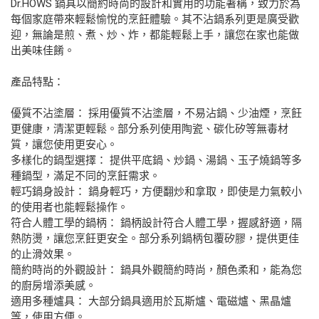
Dr.HOWS 鍋具以簡約時尚的設計和實用的功能著稱，致力於為
每個家庭帶來輕鬆愉悅的烹飪體驗。其不沾鍋系列更是廣受歡
迎，無論是煎、煮、炒、炸，都能輕鬆上手，讓您在家也能做
出美味佳餚。
產品特點：
優質不沾塗層： 採用優質不沾塗層，不易沾鍋、少油煙，烹飪
更健康，清潔更輕鬆。部分系列使用陶瓷、碳化矽等無毒材
質，讓您使用更安心。
多樣化的鍋型選擇： 提供平底鍋、炒鍋、湯鍋、玉子燒鍋等多
種鍋型，滿足不同的烹飪需求。
輕巧鍋身設計： 鍋身輕巧，方便翻炒和拿取，即使是力氣較小
的使用者也能輕鬆操作。
符合人體工學的鍋柄： 鍋柄設計符合人體工學，握感舒適，隔
熱防燙，讓您烹飪更安全。部分系列鍋柄包覆矽膠，提供更佳
的止滑效果。
簡約時尚的外觀設計： 鍋具外觀簡約時尚，顏色柔和，能為您
的廚房增添美感。
適用多種爐具： 大部分鍋具適用於瓦斯爐、電磁爐、黑晶爐
等，使用方便。