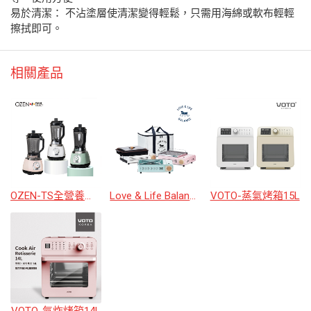
易於清潔： 不沾塗層使清潔變得輕鬆，只需用海綿或軟布輕輕
擦拭即可。
相關產品
OZEN-TS全營養真空破壁調理機
Love & Life Balance韓國多功能卡式爐組
VOTO-蒸氣烤箱15L
VOTO-氣炸烤箱14L