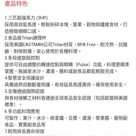
產品特色
1.三匹超強馬力 (3HP)
採用高效能馬達，輕鬆粉碎冰塊、堅果、穀物與纖維食材，打
造極致細緻口感。
2.食品級Tritan調理杯
採用美國EASTMAN公司Tritan材質，BPA Free、耐冷熱、抗酸
鹼、耐摔耐撞，安心使用於各種料理。
3.多段速旋鈕控制
提供可自由調整的轉速控制與瞬轉（Pulse）功能，料理更精準
掌握，無論是冰沙、濃湯、醬料或副食品都能輕鬆完成。
4.智慧安全保護設計
具備過熱自動斷電保護，有效延長馬達壽命，確保使用安全。
5.全機通過國際認證
與食材接觸之材料皆通過全球食品安全認證（包括歐盟與美國
標準）。
6.多功能料理應用
可製作：果汁、冰沙、綠拿鐵、豆漿、濃湯、堅果醬、寵物副
食品、寶寶副食品等
7.耐用與長壽命保證