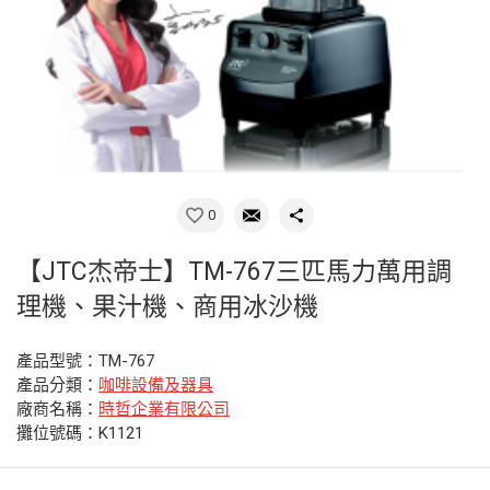
0
【JTC杰帝士】TM-767三匹馬力萬用調
理機、果汁機、商用冰沙機
產品型號：TM-767
產品分類：
咖啡設備及器具
廠商名稱：
時哲企業有限公司
攤位號碼：K1121