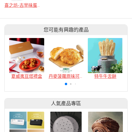
喜之坊-古早味蛋黃芝麻餅
您可能有興趣的產品
夏威夷豆塔禮盒
丹麥菠蘿原味可頌
特牛牛舌餅
人氣產品專區