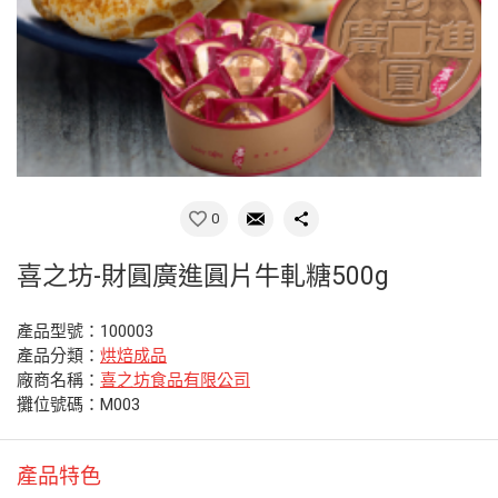
0
喜之坊-財圓廣進圓片牛軋糖500g
產品型號：100003
產品分類：
烘焙成品
廠商名稱：
喜之坊食品有限公司
攤位號碼：M003
產品特色