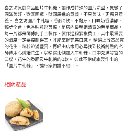
喜之坊原創商品圓片牛軋糖，製作成特殊的圓片造型，象徵了
圓滿美好、歡喜團聚、財源廣進的意義，不只美味，更獨具意
義。 喜之坊圓片牛軋糖，香醇Q軟、不黏牙，口味奶香濃郁、
獨步全台，色香味意形兼備，是店內最暢銷熱賣的明星商品。
每一片都是師傅純手工製作，製作過程繁複費工，其中最重要
的溫度一定要控制得宜，才能掌握完美口感。 精選上等高品質
的花生，粒粒飽滿豐實，再經由店家用心尋找到技術純熟的老
師傅用心烘焙花生，以精選比例加入牛軋糖，口中充滿豐富的
口感，花生的香脆及牛軋糖的Q軟。 如此不惜成本製作出的
「圓片牛軋糖」，讓行家們讚不絕口。
相關產品