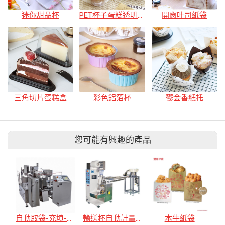
迷你甜品杯
PET杯子蛋糕透明盒
開窗吐司紙袋
三角切片蛋糕盒
彩色鋁箔杯
鬱金香紙托
您可能有興趣的產品
自動取袋-充填-封口包裝機
輸送杯自動計量包裝機
本牛紙袋