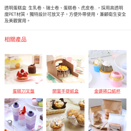
透明蛋糕盒: 生乳卷、瑞士卷、蛋糕卷、虎皮卷...，採用高透明
度PET材質，獨特設計可放叉子，方便外帶使用，兼顧衛生安全
及美觀實用。
相關產品
蛋糕刀叉盤
開窗手提紙盒
金邊捲口紙杯