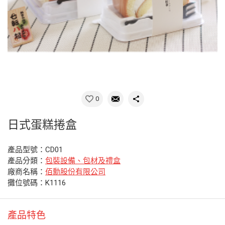
0
日式蛋糕捲盒
產品型號：CD01
產品分類：
包裝設備、包材及禮盒
廠商名稱：
佰勳股份有限公司
攤位號碼：K1116
產品特色