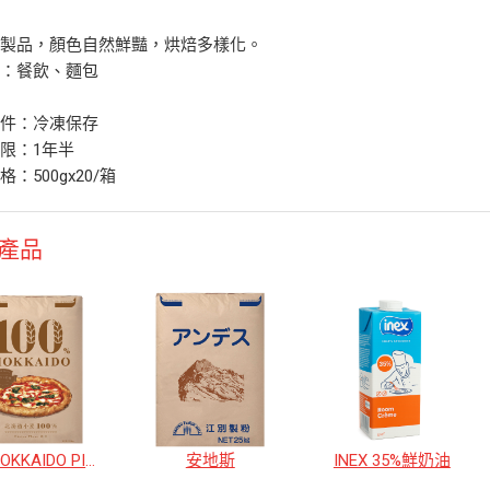
客製品，顏色自然鮮豔，烘焙多樣化。
於：餐飲、麵包
條件：冷凍保存
限：1年半
：500gx20/箱
產品
100%HOKKAIDO PIZZA專用粉
安地斯
INEX 35%鮮奶油