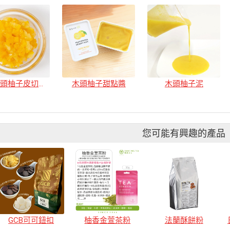
蜜漬木頭柚子皮切丁 4mm
木頭柚子甜點醬
木頭柚子泥
您可能有興趣的產品
GCB可可鈕扣
柚香金萱茶粉
法蘭酥餅粉