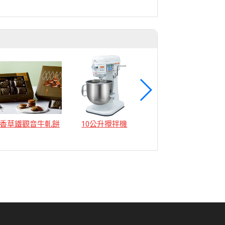
香草鐵觀音牛軋餅
10公升攪拌機
12公升攪拌機