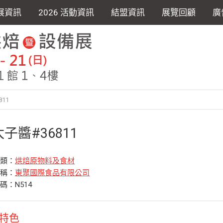
展資訊
2026 活動資訊
結盟資訊
展覽回顧
廣
11
子醬#36811
分類：
烘焙原物料及食材
名稱：
東聚國際食品有限公司
碼：N514
特色