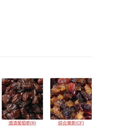
酒漬葡萄乾(R)
綜合果乾(CF)