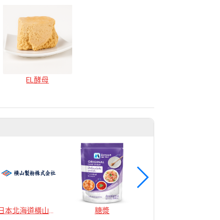
EL酵母
日本北海道橫山麵粉
糖漿
豌豆蛋白(芝麻)