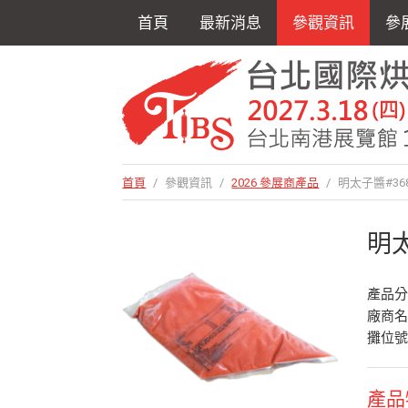
首頁
最新消息
參觀資訊
參
首頁
/
參觀資訊
/
2026 參展商產品
/
明太子醬#368
明太
產品
廠商
攤位號
產品