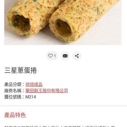
1
三星蔥蛋捲
產品分類：
烘焙成品
廠商名稱：
蘭田穀王股份有限公司
攤位號碼：M214
產品特色