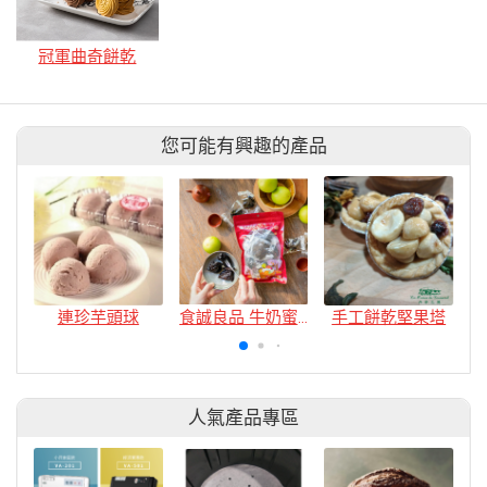
冠軍曲奇餅乾
您可能有興趣的產品
連珍芋頭球
食誠良品 牛奶蜜棗果乾
手工餅乾堅果塔
人氣產品專區