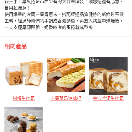
穀王手工厚蛋捲是市面少有的大容量罐裝！讓您送禮有心意、
自用超滿意！
使用爆量的宜蘭三星青蔥末，搭配經過品質健檢的新鮮雞蛋做
主料，經過師傅們巧手調成香濃麵糊，再放入烤盤中烘焙後，
一支支極厚卻酥脆、奶香四溢的蛋捲就成型啦！
相關產品
柑橘生吐司
三星蔥奶油蒜棍
金沙芋泥生吐司