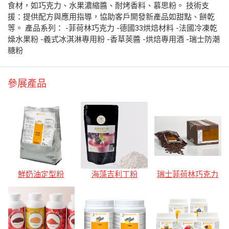
食材，如巧克力、水果濃縮醬、耐烤香料、慕思粉。 技術支
援：提供配方與應用指導，協助客戶開發新產品如甜點、餅乾
等。 產品系列： -菲荷林巧克力 -德國33烘焙材料 -法國冷凍乾
燥水果粉 -義式冰淇淋專用粉 -香草莢醬 -烘焙專用酒 -瑞士防潮
糖粉
參展產品
鮮奶油定型粉
海藻吉利丁粉
瑞士菲荷林巧克力