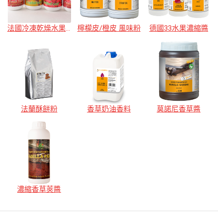
法國冷凍乾燥水果粉
檸檬皮/橙皮 風味粉
德國33水果濃縮醬
法蘭酥餅粉
香草奶油香料
莫諾尼香草醬
濃縮香草莢醬