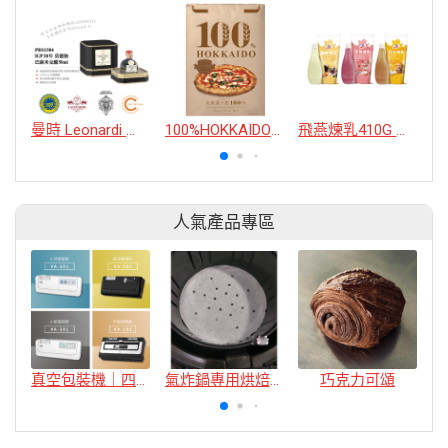
曼時 Leonardi 皇室繽紛果味系列 Defrutum I.G.P 20 年 陳釀莫德納巴薩米克櫻桃木醋
100%HOKKAIDO PIZZA專用粉
飛燕煉乳410G 香濃三重奏系列_原味/草莓/起司
人氣產品專區
真空包裝機｜四款
氣炸鍋專用烘焙紙
巧克力可頌