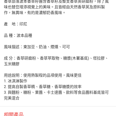
香草部落波本香草籽醬含香草籽及整支香草莢研磨粉，除了風
味也替您增添視覺上的美味。且皆經由天然香草莢及原料製
作，無異味，有的是濃郁奶香風味。
產 地：印尼
品 種：波本品種
風味描述：東加豆、奶油、煙燻、可可
成 分：香草研磨粉、香草萃取物、糖漿(木薯基底)、塔拉膠、
玉米糖膠
用途說明：使用熱製程的品項使用，風味更佳
1. 冰淇淋製作
2. 提高自製香草精、香草糖、香草糖漿的效率
3. 與麵粉、糖粉、果醬、卡士達醬、飲料等食品醬料基底皆可
完美混合
相關產品