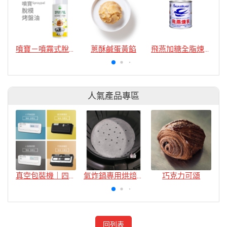
噴寶－噴霧式脫模烤盤油
蔥酥鹹蛋黃餡
飛燕加糖全脂煉乳 375g
人氣產品專區
真空包裝機｜四款
氣炸鍋專用烘焙紙
巧克力可頌
回列表