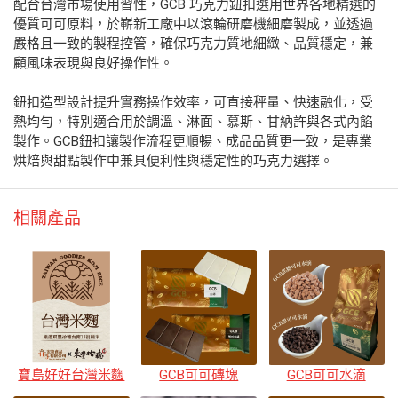
配合台灣市場使用習性，GCB 巧克力鈕扣選用世界各地精選的
優質可可原料，於嶄新工廠中以滾輪研磨機細磨製成，並透過
嚴格且一致的製程控管，確保巧克力質地細緻、品質穩定，兼
顧風味表現與良好操作性。
鈕扣造型設計提升實務操作效率，可直接秤量、快速融化，受
熱均勻，特別適合用於調溫、淋面、慕斯、甘納許與各式內餡
製作。GCB鈕扣讓製作流程更順暢、成品品質更一致，是專業
烘焙與甜點製作中兼具便利性與穩定性的巧克力選擇。
相關產品
寶島好好台灣米麴
GCB可可磚塊
GCB可可水滴