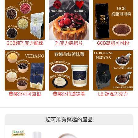
GCB純巧克力脆球
巧克力裝飾片
GCB高脂可可粉
費娜朵可可鈕扣
費娜朵特濃抹醬
LB 調溫巧克力
您可能有興趣的產品