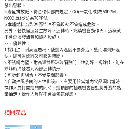
發出警報。
4.廢氣排放低，符合環保部門規定，CO(一氧化碳)為50PPM，
NOX( 氧化物)為70PPM.
5.本爐燃料為柴油,而柴油不易起火,不會造成危險。
另外，若快慢速發生故障下迴轉時，燃燒機自動停火，這樣就
不會燒壞發熱管和爐內設施。
四、優越性：
1.採用進口耐高溫岩棉，使爐內溫度不易外洩，雙而達到升溫
快，即可省燃料又可節省時間。
2.不锈鋼內璧，耐高溫雙層玻璃隔熱門，性能好、視線佳，能在
烘烤時清楚看到內部迴轉情形。
3.可拆卸再組合，不受空間影響。
4.自動抽風系統的人性化設計，主要用於當爐內食品須出爐時，
操作人員打開爐門的同時，爐頂部的抽風機會自動將外洩的熱
量抽走，操作人員就不會被熱氣侵襲。
相關產品