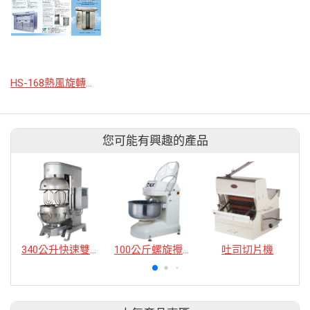
HS-168熱風旋轉爐、HS-624/636搖籃爐
您可能有興趣的產品
340公升快速雙軸式攪拌機
100公斤螺旋攪拌機
吐司切片機