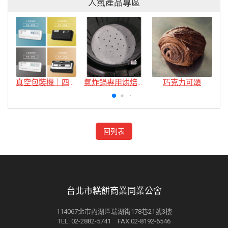
人氣產品專區
真空包裝機｜四款
氣炸鍋專用烘焙紙
巧克力可頌
回列表
台北市糕餅商業同業公會
114067北市內湖區瑞湖街178巷21號3樓
TEL: 02-2882-5741 FAX:02-8192-6546