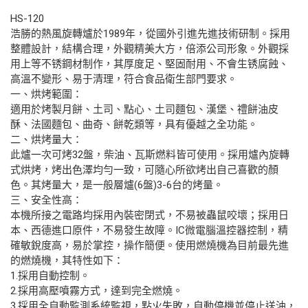
HS-120
浩勝的熱風旋轉爐於1989年，從國外引進先進技術研制。採用
整體設計，結構合理，外觀精美大方，倍添公司形象。外觀採
用上等不锈鋼材制作，其厚度足、堅固耐用、不會生锈腐蝕、
高溫不變形、易于清理，符合食品衛生部門要求。
一、烘烤範圍：
適用於烤製月餅、土司、點心、土司麵包、漢堡、禮餅油皮
酥、法國麵包、曲奇、餅乾類等，具有優越之全功能。
二、烘烤量大：
此爐一次可烤32盤，柴油、瓦斯燃料皆可使用。採用爐內旋轉
式烘烤，烤出色澤均勻一致，可隨心所欲烤出自己喜歡的顏
色。其烤量大，是一般層爐(6盤)3-6台的烤量。
三、安全性高：
本機所接之電路均採用內裝密閉式，不易被蟲鼠咬壞；採用日
本、西德進口原件，不易發生故障。IC微電腦溫控器控制，精
確敏銳度高，易於掌控，操作簡便。使用燃燒機為目前最先進
的燃燒機，其特性如下：
1.採用自動控制。
2.採用高壓噴霧方式，達到完全燃燒。
3.採用全自動監測系統監視，點火失敗，自動停機並停止送油，