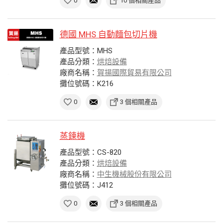
0
10 個相關產品
德國 MHS 自動麵包切片機
產品型號：MHS
產品分類：
烘焙設備
廠商名稱：
賀揚國際貿易有限公司
攤位號碼：K216
0
3 個相關產品
蒸鍊機
產品型號：CS-820
產品分類：
烘焙設備
廠商名稱：
中生機械股份有限公司
攤位號碼：J412
0
3 個相關產品