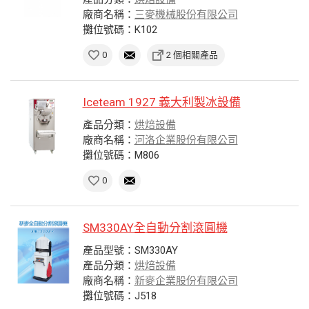
廠商名稱：
三麥機械股份有限公司
攤位號碼：K102
0
2 個相關產品
Iceteam 1927 義大利製冰設備
產品分類：
烘焙設備
廠商名稱：
河洛企業股份有限公司
攤位號碼：M806
0
SM330AY全自動分割滾圓機
產品型號：SM330AY
產品分類：
烘焙設備
廠商名稱：
新麥企業股份有限公司
攤位號碼：J518