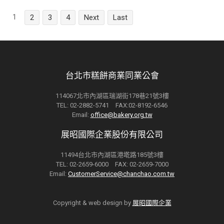
1
2
3
4
Next
Last
台北市糕餅商業同業公會
114067北市內湖區瑞湖街178巷21號3樓
TEL: 02-2882-5741 FAX:02-8192-6546
Email:
office@bakery.org.tw
展昭國際企業股份有限公司
11494台北市內湖區港墘路185號3樓
TEL: 02-2659-6000 FAX: 02-2659-7000
Email:
CustomerService@chanchao.com.tw
Copyright & web design by
展昭國際企業