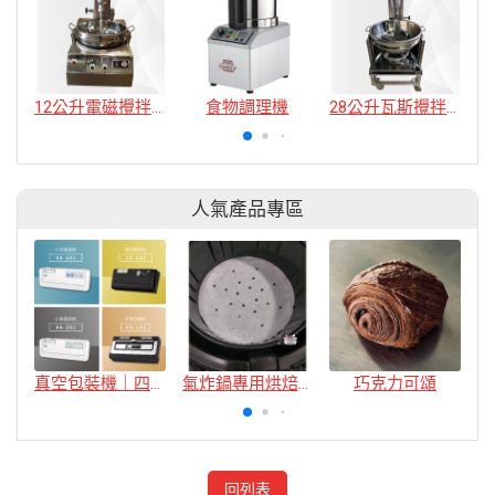
12公升電磁攪拌機
食物調理機
28公升瓦斯攪拌機
人氣產品專區
真空包裝機｜四款
氣炸鍋專用烘焙紙
巧克力可頌
回列表