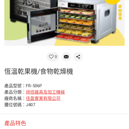
0
恆溫乾果機/食物乾燥機
產品型號：FR-506P
產品分類：
烘焙器具及加工機械
廠商名稱：
佳盈實業有限公司
攤位號碼：J407
產品特色