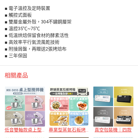
■ 電子溫控及定時裝置
■ 觸控式面板
■ 雙層金屬外殼，304不鏽鋼層架
■ 溫控35℃~75℃
■ 低溫烘焙保留食材的酵素活性
■ 高效率平行氣流風乾技術
■ 附接屑盤，再贈送2張烤焙布
■ 三年保固
相關產品
低音雙軸款桌上型攪拌機｜三色
專業型蒸氣石板烤箱
真空包裝機｜四款