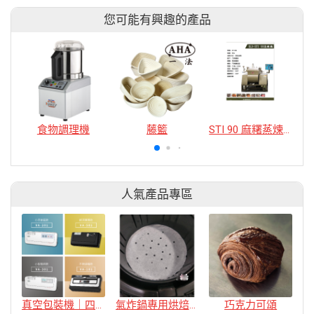
您可能有興趣的產品
食物調理機
藤籃
STI 90 麻糬蒸煉機
人氣產品專區
真空包裝機｜四款
氣炸鍋專用烘焙紙
巧克力可頌