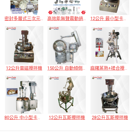
密封多層式三次元震動篩粉過濾機
高效能無聲震動過濾機
12公升 最小型卡士達攪拌機
12公升電磁攪拌機
150公升 自動傾倒+自動上升 加熱攪拌機
麻糬蒸熟+揉合攪拌機
80公升 中小型卡士達加熱攪拌機
12公升瓦斯攪拌機
28公升瓦斯攪拌機