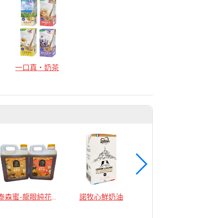
一口真‧奶茶
泰森蜜-龍眼純花蜜 (2斤/3斤/5斤)
諾牧心鮮奶油
印度風雞肉咖哩醬