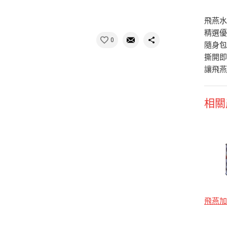
飛燕
精選
0
隨身
撕開
讓飛
相關