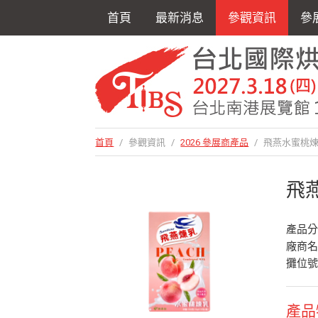
首頁
最新消息
參觀資訊
參
首頁
/
參觀資訊
/
2026 參展商產品
/
飛燕水蜜桃煉
飛
產品
廠商
攤位號
產品