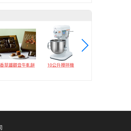
香草鐵觀音牛軋餅
10公升攪拌機
12公升攪拌機
司