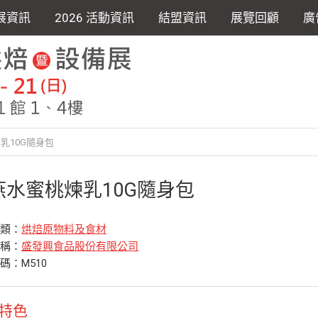
展資訊
2026 活動資訊
結盟資訊
展覽回顧
廣
乳10G隨身包
燕水蜜桃煉乳10G隨身包
分類：
烘焙原物料及食材
名稱：
盛發興食品股份有限公司
碼：M510
特色