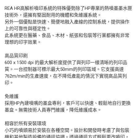
REA HR高解析噴印系統的特殊優勢除了HP專業的熱噴墨墨水匣
技術外，還擁有堅固耐用的機體和免維護系統。
另外一個優點是快速、簡便地融入產線的控制系統，提供操作
上的可靠性與穩定性。
此系統更在醫藥、食品、木材、紙張和包裝等行業都擁有非常
理想的印字效果。
高品質印刷
600 x 1500 dpi 的最大解析度提供了與列印一樣清晰的列印品
質。一台控制器可標示最大50mm的列印區域。它支援高達
762m/min的生產速度，在不降低產能的情況下實現高品質列
印。
免維護
採用HP內建噴嘴的墨盒專利，客戶可以快速、輕鬆地自行更換
墨盒。無需技術人員專門維護，降低維護成本。
相容於所有安裝環境
小巧的噴頭易於安裝在各種空間。設計和開發時考慮了與包裝
機和其他製造設備的通訊協調。透過通訊方式輕鬆更改噴印，