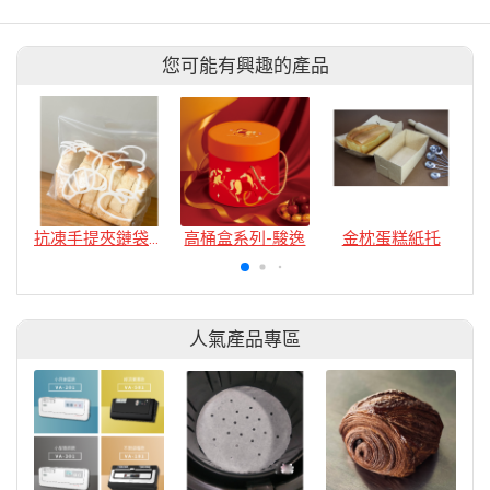
您可能有興趣的產品
抗凍手提夾鏈袋-小捲雲
高桶盒系列-駿逸
金枕蛋糕紙托
人氣產品專區