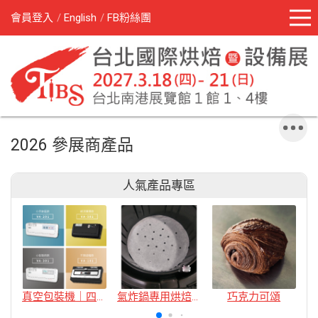
會員登入
English
FB粉絲團
2026 參展商產品
人氣產品專區
真空包裝機｜四款
氣炸鍋專用烘焙紙
巧克力可頌