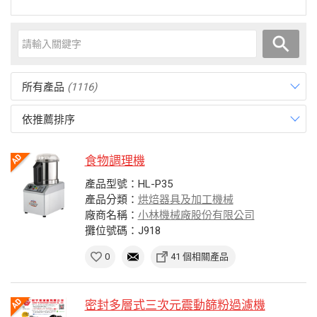
所有產品
(1116)
依推薦排序
食物調理機
產品型號：HL-P35
產品分類：
烘焙器具及加工機械
廠商名稱：
小林機械廠股份有限公司
攤位號碼：J918
0
41 個相關產品
密封多層式三次元震動篩粉過濾機