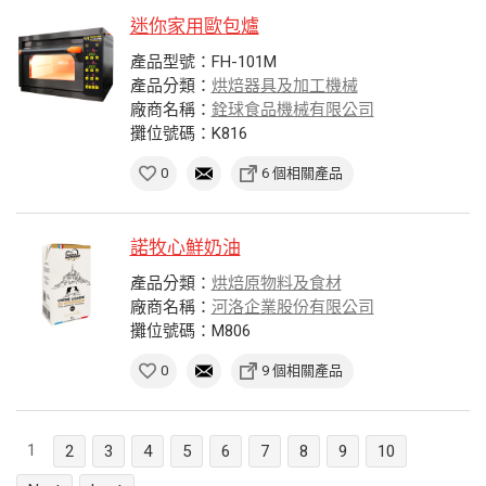
迷你家用歐包爐
產品型號：FH-101M
產品分類：
烘焙器具及加工機械
廠商名稱：
銓球食品機械有限公司
攤位號碼：K816
0
6 個相關產品
諾牧心鮮奶油
產品分類：
烘焙原物料及食材
廠商名稱：
河洛企業股份有限公司
攤位號碼：M806
0
9 個相關產品
1
2
3
4
5
6
7
8
9
10