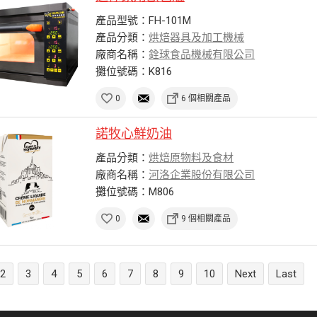
產品型號：FH-101M
產品分類：
烘焙器具及加工機械
廠商名稱：
銓球食品機械有限公司
攤位號碼：K816
0
6 個相關產品
諾牧心鮮奶油
產品分類：
烘焙原物料及食材
廠商名稱：
河洛企業股份有限公司
攤位號碼：M806
0
9 個相關產品
2
3
4
5
6
7
8
9
10
Next
Last