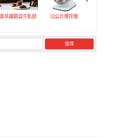
香草鐵觀音牛軋餅
10公升攪拌機
12公升攪拌機