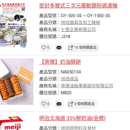
密封多層式三次元震動篩粉過濾機
產品型號：GY-500-3S ~ GY-1500-3S
產品分類：
烘焙器具及加工機械
廠商名稱：
七堡企業有限公司
攤位號碼：J318
0
10 個相關產品
【南僑】奶油酥餅
產品型號：NA050154
產品分類：
烘焙成品
廠商名稱：
南僑油脂事業股份有限公司
攤位號碼：M820
0
3 個相關產品
明治北海道 35%鮮奶油(金標)
產品分類：
烘焙原物料及食材