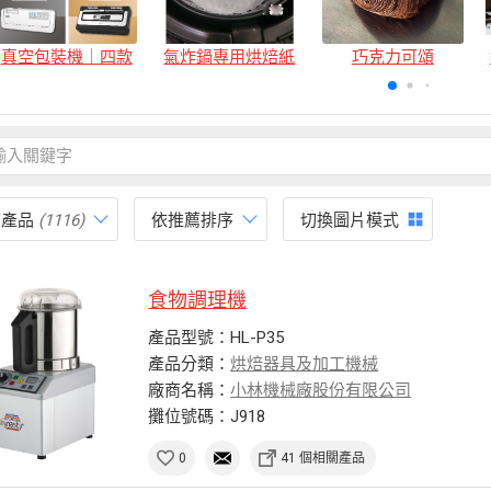
真空包裝機｜四款
氣炸鍋專用烘焙紙
巧克力可頌
有產品
(1116)
依推薦排序
切換圖片模式
食物調理機
產品型號：HL-P35
產品分類：
烘焙器具及加工機械
廠商名稱：
小林機械廠股份有限公司
攤位號碼：J918
0
41 個相關產品