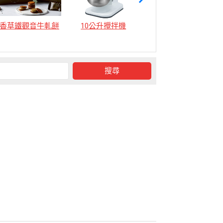
香草鐵觀音牛軋餅
10公升攪拌機
12公升攪拌機