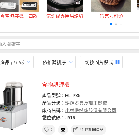
真空包裝機｜四款
氣炸鍋專用烘焙紙
巧克力可頌
有產品
(1116)
依推薦排序
切換圖片模式
食物調理機
產品型號：HL-P35
產品分類：
烘焙器具及加工機械
廠商名稱：
小林機械廠股份有限公司
攤位號碼：J918
0
41 個相關產品