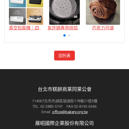
真空包裝機｜四款
氣炸鍋專用烘焙紙
巧克力可頌
回列表
台北市糕餅商業同業公會
114067北市內湖區瑞湖街178巷21號3樓
TEL: 02-2882-5741 FAX:02-8192-6546
Email:
office@bakery.org.tw
展昭國際企業股份有限公司