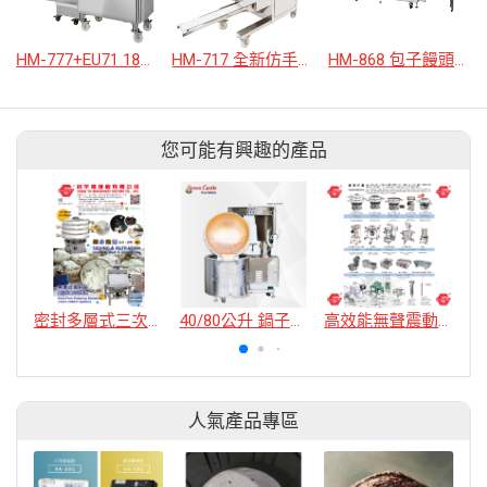
HM-777+EU71 18摺小籠湯包生產線
HM-717 全新仿手作水餃機
HM-868 包子饅頭、麵包、麵糰包餡成型機
您可能有興趣的產品
密封多層式三次元震動篩粉過濾機
40/80公升 鍋子電動傾倒加熱攪拌機
高效能無聲震動過濾機
人氣產品專區