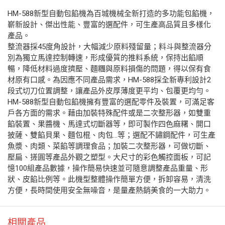
HM-588新型自動包餡機為百城機械全新打造的多功能包餡機，
嶄新設計、傑出性能、豐富的選配件，可生產高品質且多樣化
產品。
整流器採45度角設計，大幅減少原料殘留量；料斗與整流器分
別為獨立馬達控制轉速，形成優質的推料系統，保持出餡順
暢，降低材料過度擠壓、麵糰與原料損傷的問題，得以保有食
材原有口感。為因應不同產品需求，HM-588採全新專利設計2
段式切刀位置調整，讓產品外皮厚薄度更平均、包覆更均勻。
HM-588新型自動包餡機擁有豐富的選配零件及裝置，可滿足客
戶各方面的需求。藉由加裝特殊配件或是二次整形器，如雙重
餡裝置、果醬機、馬達式切斷器等，即可製作四色麻糬、開口
披薩、雙餡貝果、麵包棍、肉包…等；選配不鏽鋼配件，可生產
魚漿、肉類、菜餡等調理食品；加裝二次整形器，可做切斷、
壓扁、搓圓等產品外觀之塑型。大尺寸的彩色觸控面板，可記
憶100組產品數據，操作簡易快速並可隨意調整產品重量、形
狀、皮餡比例等。此機型整體操作簡單方便，拆卸容易，清洗
方便，長時間使用安全無噪音，是量產熱銷美食的一大助力。
相關產品