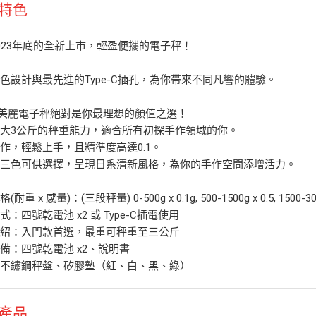
特色
023年底的全新上市，輕盈便攜的電子秤！
色設計與最先進的Type-C插孔，為你帶來不同凡響的體驗。
A美麗電子秤絕對是你最理想的顏值之選！
大3公斤的秤重能力，適合所有初探手作領域的你。
作，輕鬆上手，且精準度高達0.1。
的三色可供選擇，呈現日系清新風格，為你的手作空間添增活力。
耐重 x 感量)：(三段秤量) 0-500g x 0.1g, 500-1500g x 0.5, 1500-300
式：四號乾電池 x2 或 Type-C插電使用
介紹：入門款首選，最重可秤重至三公斤
備：四號乾電池 x2、說明書
：不鏽鋼秤盤、矽膠墊（紅、白、黑、綠）
產品