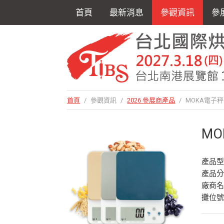
首頁
最新消息
參觀資訊
參
首頁
/
參觀資訊
/
2026 參展商產品
/
MOKA電子秤
M
產品型
產品
廠商
攤位號