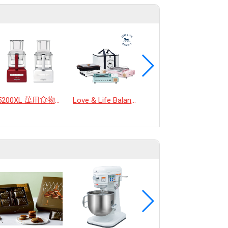
5200XL 萬用食物處理機
Love & Life Balance韓國多功能卡式爐組
優匠/良匠帆布圍裙