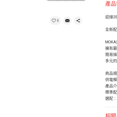
產品
迎接2
0
全新配
MOK
擁有最
簡易操
多元
商品規格(
供電模
產品
標準配
選配
相關