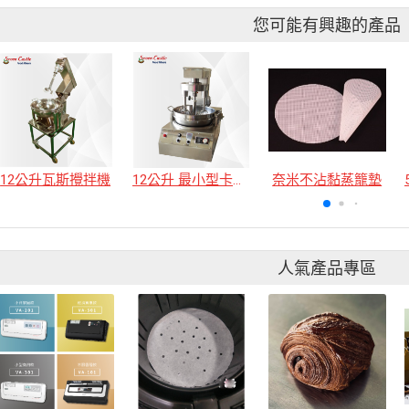
您可能有興趣的產品
12公升瓦斯攪拌機
12公升 最小型卡士達攪拌機
奈米不沾黏蒸籠墊
人氣產品專區