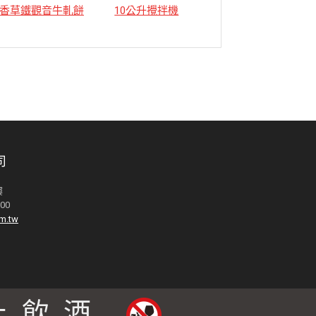
香草鐵觀音牛軋餅
10公升攪拌機
12公升攪拌機
司
樓
000
m.tw
止飲酒