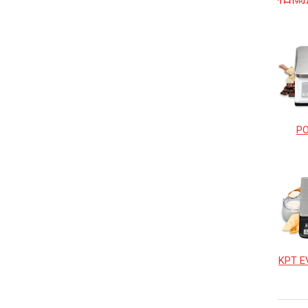
P
KPT 