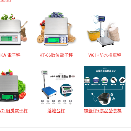
OKA 電子秤
KT-66數位電子秤
W61+防水推車秤
EVO 廚房電子秤
落地台秤
標籤秤+食品營養標示