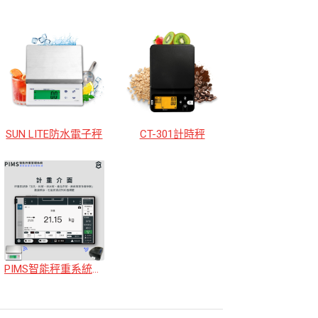
SUN LITE防水電子秤
CT-301計時秤
PIMS智能秤重系統｜秤重．配料．檢重．數據紀錄．印標籤．資料匯出｜Polit 沛禮國際