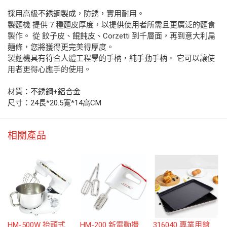
採用高級不銹鋼製成，防銹，實用耐用。
製麵機 提供 7 種麵皮厚度，以提供使用者所需且更廣泛的麵食
製作。 從 餃子皮、餛飩皮、Corzetti 到千層面，再到意大利扁
麵條，您將獲得更完美得厚度。
製麵機具有符合人體工程學的手柄，純手動手柄。 它可以讓使
用者更得心應手的使用。
材質：不銹鋼+鋁合金
尺寸：24長*20.5寬*14高CM
相關產品
HM-500W 抬頭式電動攪拌機
HM-200 新電動攪拌機
316040 專業用鍍鋁不沾烤盤