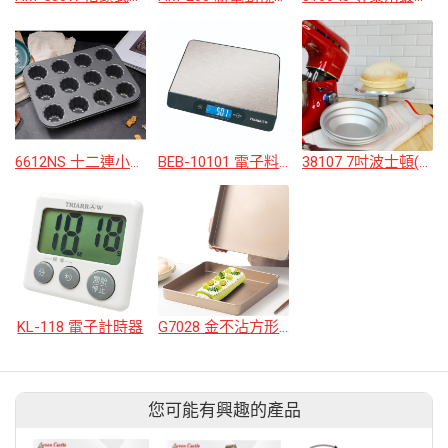
6612NS 十二連小號可麗露烤模
BEB-10101 電子料理秤10.1KG
38107 7吋波士頓(萬用)派盤(加深型)
KL-118 電子計時器
G7028 金不沾方形烤模
您可能有興趣的產品