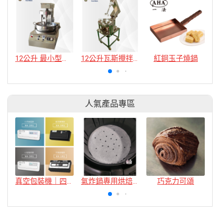
12公升 最小型卡士達攪拌機
12公升瓦斯攪拌機
紅銅玉子燒鍋
人氣產品專區
真空包裝機｜四款
氣炸鍋專用烘焙紙
巧克力可頌