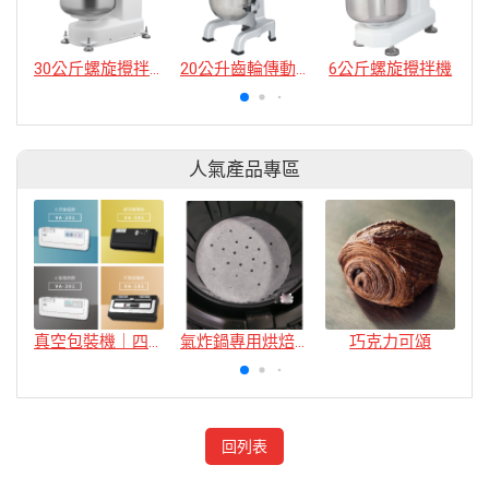
30公斤螺旋攪拌機
20公升齒輪傳動攪拌機
6公斤螺旋攪拌機
人氣產品專區
真空包裝機｜四款
氣炸鍋專用烘焙紙
巧克力可頌
回列表