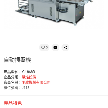
0
自動插盤機
產品型號：YJ-868B
產品分類：
烘焙設備
廠商名稱：
陽政機械有限公司
攤位號碼：J118
產品特色