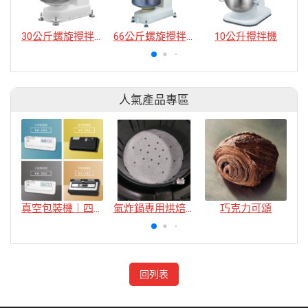
30公斤螺旋攪拌機
66公斤螺旋攪拌機
10公升攪拌機
人氣產品專區
真空包裝機｜四款
氣炸鍋專用烘焙紙
巧克力可頌
回列表