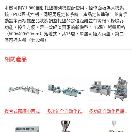
本機可與YJ-860自動托盤排列機搭配使用。操作面板為人機系
統，PLC程式控制，伺服馬達定位系統，產品定位準確，並有手
動設定頁根據產品狀態調整托盤的定位距離並有警報。蜂鳴器
功能，操作方便，是一款經濟實惠的新機型。 15盤）烤盤規格
（600x400x20mm）落地式，共16層，單層可插入兩盤，第二
層可插入盤（共32盤）
相關產品
複合式麵糰中西式全自動化生產線(包子機饅頭機適用)(搭配蒸箱)
多功能全自動化包子/麵包/酥餅麵糰成型生產線
多功能自動化月餅/麻糬/韓國麵包/鳳梨酥包餡生產線